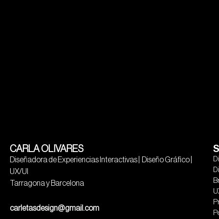
CARLA OLIVARES
S
D
Diseñadora de Experiencias Interactivas | Diseño Gráfico |
D
UX/UI
B
Tarragona y Barcelona
U
P
carletasdesign@gmail.com
P