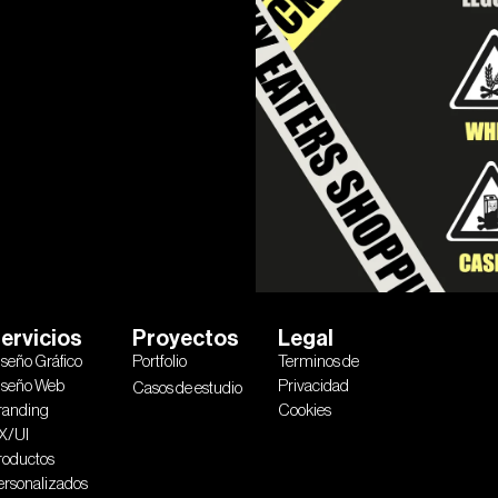
ervicios
Proyectos
Legal
iseño Gráfico
Portfolio
Terminos de
iseño Web
Privacidad
Casos de estudio
randing
Cookies
X/UI
roductos
ersonalizados