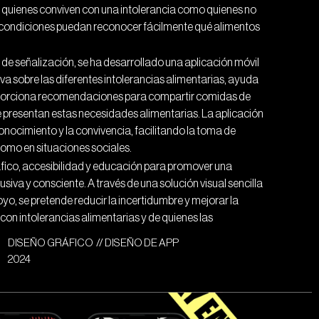
o quienes conviven con una intolerancia como quienes no
 condiciones puedan reconocer fácilmente qué alimentos
 señalización, se ha desarrollado una aplicación móvil
a sobre las diferentes intolerancias alimentarias, ayuda
roporciona recomendaciones para compartir comidas de
presentan estas necesidades alimentarias. La aplicación
onocimiento y la convivencia, facilitando la toma de
como en situaciones sociales.
fico, accesibilidad y educación para promover una
iva y consciente. A través de una solución visual sencilla
yo, se pretende reducir la incertidumbre y mejorar la
con intolerancias alimentarias y de quienes las
DISEÑO GRÁFICO // DISEÑO DE APP
2024