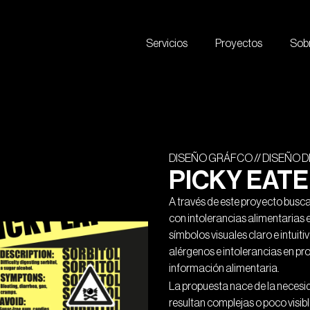
Servicios
Proyectos
Sob
DISEÑO GRÁFCO // DISEÑO 
PICKY EAT
A través de este proyecto busca
con intolerancias alimentarias 
símbolos visuales claro e intuiti
alérgenos e intolerancias en p
información alimentaria.
La propuesta nace de la necesid
resultan complejas o poco visi