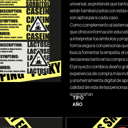
universal, se pretende que tant
están familiarizados con estas
son aptos para cada caso.
Como complemento al sistema de
que ofrece información educativ
a interpretar los símbolos y p
forma segura con personas que 
busca fomentar la empatía, el c
decisiones tanto en la compra 
El proyecto combina diseño grá
experiencia de compra más inclus
y una herramienta digital de apo
calidad de vida de las personas 
acompañan.
TIPO
AÑO