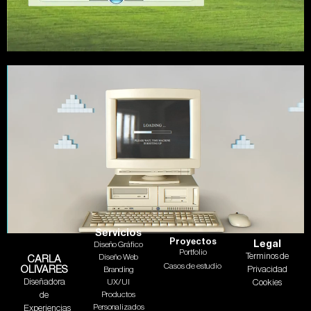
Servicios
Proyectos
Legal
Diseño Gráfico
Portfolio
Terminos de
Diseño Web
CARLA
Casos de estudio
OLIVARES
Privacidad
Branding
Diseñadora
UX/UI
Cookies
de
Productos
Personalizados
Experiencias