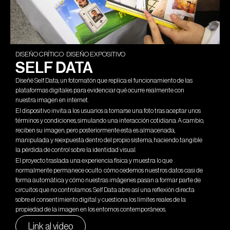
DISEÑO CRÍTICO · DISEÑO EXPOSITIVO
SELF DATA
Diseñé Self Data, un fotomatón que replica el funcionamiento de las
plataformas digitales para evidenciar qué ocurre realmente con
nuestra imagen en internet.
El dispositivo invita a los usuarios a tomarse una foto tras aceptar unos
términos y condiciones, simulando una interacción cotidiana. A cambio,
reciben su imagen, pero posteriormente esta es almacenada,
manipulada y reexpuesta dentro del propio sistema, haciendo tangible
la pérdida de control sobre la identidad visual.
El proyecto traslada una experiencia física y muestra lo que
normalmente permanece oculto: cómo cedemos nuestros datos casi de
forma automática y cómo nuestras imágenes pasan a formar parte de
circuitos que no controlamos. Self Data abre así una reflexión directa
sobre el consentimiento digital y cuestiona los límites reales de la
propiedad de la imagen en los entornos contemporáneos.
Link al video