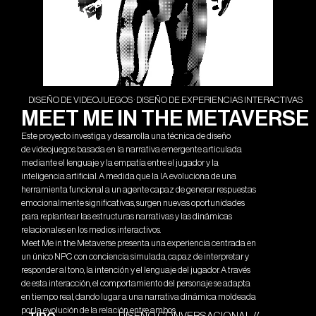
DISEÑO DE VIDEOJUEGOS · DISEÑO DE EXPERIENCIAS INTERACTIVAS
MEET ME IN THE METAVERSE
Este proyecto investiga y desarrolla una técnica de diseño
de videojuegos basada en la narrativa emergente articulada
mediante el lenguaje y la empatía entre el jugador y la
inteligencia artificial. A medida que la IA evoluciona de una
herramienta funcional a un agente capaz de generar respuestas
emocionalmente significativas, surgen nuevas oportunidades
para replantear las estructuras narrativas y las dinámicas
relacionales en los medios interactivos.
Meet Me in the Metaverse presenta una experiencia centrada en
un único NPC con conciencia simulada, capaz de interpretar y
responder al tono, la intención y el lenguaje del jugador. A través
de esta interacción, el comportamiento del personaje se adapta
en tiempo real, dando lugar a una narrativa dinámica moldeada
por la evolución de la relación entre ambos.