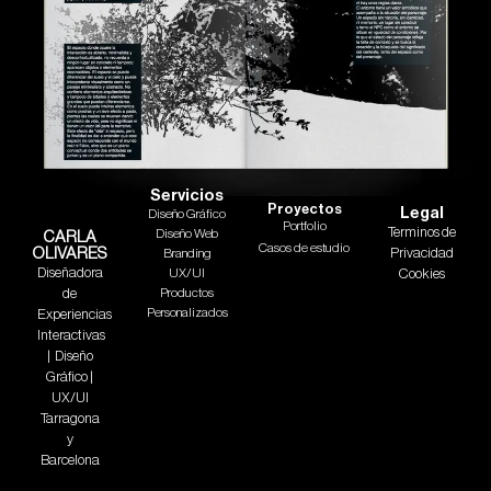
Servicios
Proyectos
Legal
Diseño Gráfico
Portfolio
Terminos de
Diseño Web
CARLA
Casos de estudio
OLIVARES
Privacidad
Branding
Diseñadora
UX/UI
Cookies
de
Productos
Personalizados
Experiencias
Interactivas
| Diseño
Gráfico |
UX/UI
Tarragona
y
Barcelona