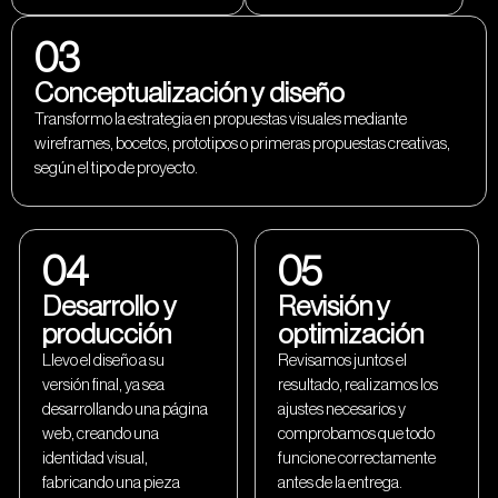
03
Conceptualización y diseño
Transformo la estrategia en propuestas visuales mediante
wireframes, bocetos, prototipos o primeras propuestas creativas,
según el tipo de proyecto.
04
05
Desarrollo y
Revisión y
producción
optimización
Llevo el diseño a su
Revisamos juntos el
versión final, ya sea
resultado, realizamos los
desarrollando una página
ajustes necesarios y
web, creando una
comprobamos que todo
identidad visual,
funcione correctamente
fabricando una pieza
antes de la entrega.