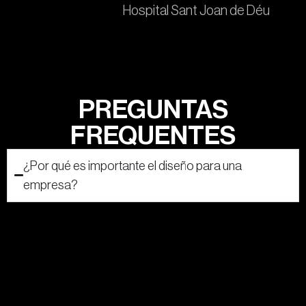
Hospital Sant Joan de Déu
PREGUNTAS
FREQUENTES
¿Por qué es importante el diseño para una
empresa?
El diseño es uno de los factores que más influye en la
percepción de una marca y en la experiencia de las personas
que interactúan con ella. Una página web lenta, una
navegación confusa o una identidad visual poco coherente
pueden hacer que un usuario abandone antes incluso de
conocer tu producto o servicio.