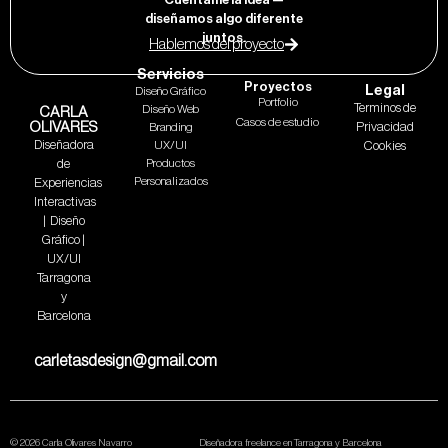
diseñamos algo diferente
juntos.
Hablemos del proyecto
Servicios
Proyectos
Legal
Diseño Gráfico
Portfolio
Terminos de
Diseño Web
CARLA
Casos de estudio
OLIVARES
Privacidad
Branding
Diseñadora
UX/UI
Cookies
de
Productos
Personalizados
Experiencias
Interactivas
| Diseño
Gráfico |
UX/UI
Tarragona
y
Barcelona
carletasdesign@gmail.com
© 2026 Carla Olivares Navarro
Diseñadora freelance en Tarragona y Barcelona