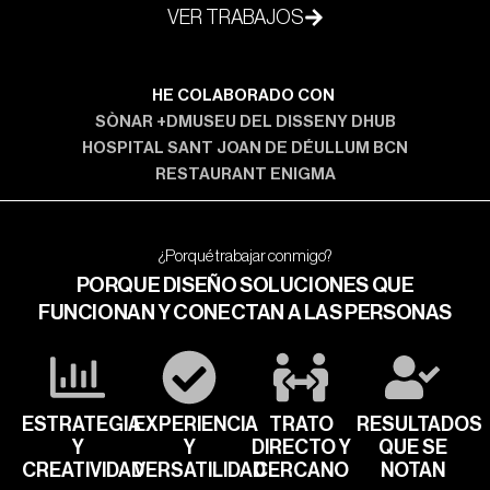
VER TRABAJOS
HE COLABORADO CON
SÒNAR +D
MUSEU DEL DISSENY DHUB
HOSPITAL SANT JOAN DE DÉU
LLUM BCN
RESTAURANT ENIGMA
¿Porqué trabajar conmigo?
PORQUE DISEÑO SOLUCIONES QUE
FUNCIONAN Y CONECTAN A LAS PERSONAS
ESTRATEGIA
EXPERIENCIA
TRATO
RESULTADOS
Y
Y
DIRECTO Y
QUE SE
CREATIVIDAD
VERSATILIDAD
CERCANO
NOTAN