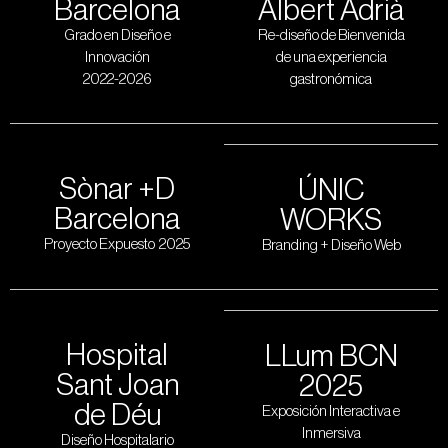
Barcelona
Albert Adrià
Grado en Diseño e
Re-diseño de Bienvenida
Innovación
de una experiencia
2022-2026
gastronómica
Sònar +D
ÚNIC
Barcelona
WORKS
Proyecto Expuesto 2025
Branding + Diseño Web
Hospital
LLum BCN
Sant Joan
2025
de Déu
Exposición Interactiva e
Inmersiva
Diseño Hospitalario