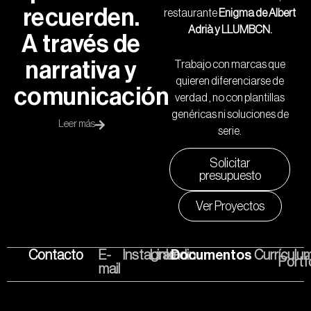
recuerden.
restaurante
Enigma de Albert
Adrià y LLUMBCN.
A través de
narrativa y
Trabajo con marcas que
quieren diferenciarse de
comunicación
verdad , no con plantillas
genéricas ni soluciones de
Leer más
serie.
Solicitar
presupuesto
Ver Proyectos
Contacto
E-
Instagram
Linkedin
Documentos
Currículu
Portf
mail