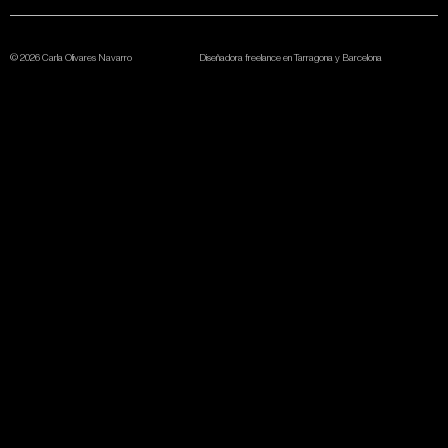
© 2026 Carla Olivares Navarro
Diseñadora freelance en Tarragona y Barcelona