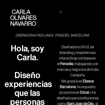
CARLA
OLIVARES
NAVARRO
DISEÑADORA FREELANCE · PENEDÈS · BARCELONA
Hola, soy
Diseñadora UX/UI, de
branding y experiencias
Carla.
interactivas con base en
el
Penedès
, trabajando con
marcas y negocios de toda
Diseño
Cataluña.
Me gradué en
Elisava
experiencias
Barcelona
, he expuesto
que las
proyectos en
Sónar
y he
diseñado para instituciones
personas
como
Sant Joan de Déu
, el