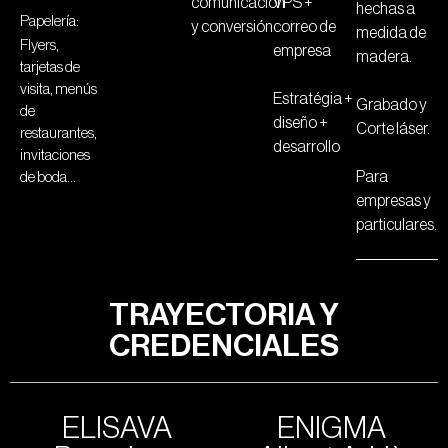
comunicación
VPS +
hechas a
Papelería:
y conversión
correo de
medida de
Flyers,
empresa
madera.
tarjetas de
visita, menús
Estratégia +
Grabado y
de
diseño +
Corte láser.
restaurantes,
desarrollo
invitaciones
Para
de boda…
empresas y
particulares.
TRAYECTORIA Y
CREDENCIALES
ELISAVA
ENIGMA