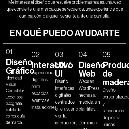
Me interesa el diseño que resuelve problemas reales: una web
que convierte, una marca que se recuerda, una experiencia que
cambia cómo alguien se siente ante una pantalla.
EN QUÉ PUEDO AYUDARTE
01
02
03
04
05
Diseño
Interactivo
UX /
Diseño
Produ
Gráfico
UI
Web
de
Experiencias
Identidad
digitales
mader
Diseño
Webs en
Visual
para
interfaces
WordPress
Diseño
Completa:
espacios,
digitales
hechas a
personalizad
Logotipos,
eventos e
centrados
medida, sin
tipografía,
y
instalaciones.
en el usuario
plantillas.
paleta de
fabricación
y en la
colres, guía
de piezas
de marca…
interacción,
Dominio +
únicas