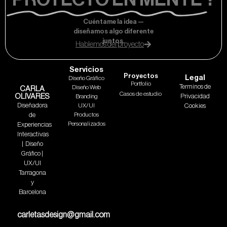
Cuéntame la idea —
diseñamos algo diferente
juntos.
Hablemos del proyecto
Servicios
Proyectos
Legal
Diseño Gráfico
Portfolio
Terminos de
Diseño Web
CARLA
Casos de estudio
OLIVARES
Privacidad
Branding
Diseñadora
UX/UI
Cookies
de
Productos
Personalizados
Experiencias
Interactivas
| Diseño
Gráfico |
UX/UI
Tarragona
y
Barcelona
carletasdesign@gmail.com