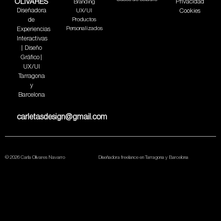
OLIVARES
Privacidad
Branding
Diseñadora
UX/UI
Cookies
de
Productos
Personalizados
Experiencias
Interactivas
| Diseño
Gráfico |
UX/UI
Tarragona
y
Barcelona
carletasdesign@gmail.com
© 2026 Carla Olivares Navarro
Diseñadora freelance en Tarragona y Barcelona