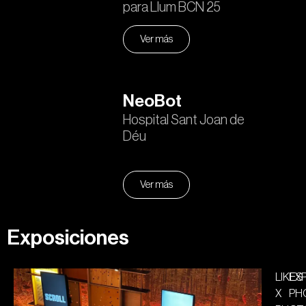
para Llum BCN 25
Ver más
NeoBot
Hospital Sant Joan de
Déu
Ver más
Exposiciones
LIKES
EX
X
PH