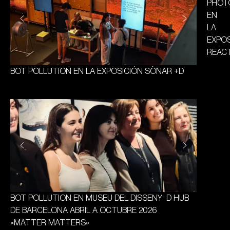
PHOT
EN
LA
EXPO
REAC
BOT POLLUTION EN LA EXPOSICIÓN SÒNAR +D
BOT POLLUTION EN MUSEU DEL DISSENY D HUB
DE BARCELONA ABRIL A OCTUBRE 2026
«MATTER MATTERS»